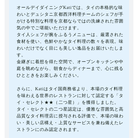
オールデイダイニングKatiでは、タイの本格的な味
わいとデュシタニ京都西洋料理チームのシェフが手
がける特別な料理を京都ならではの洗練された雰囲
気の中でご堪能いただけます。
タイ人シェフが腕をふるうメニューは、厳選された
食材を使い、色鮮やかなタイ料理の数々を表現。味
わいだけでなく目にも美しい逸品をお届けいたしま
す。
金継ぎに着想を得た空間で、オープンキッチンや中
庭を眺めながら、朝食からディナーまで、心に残る
ひとときをお楽しみください。
さらに、Katiはタイ国商務省より、本場のタイ料理
を味わえる世界のレストランに対して認定する「タ
イ・セレクト★★（二つ星）」を獲得しました。
タイ・セレクトの二つ星認定は、優雅な雰囲気と高
品質なタイ料理店に授与される評価で、本場の味わ
い・美しい店構え・上質なサービスを兼ね備えたレ
ストランにのみ認定されます。