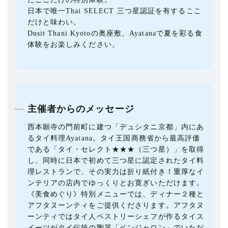
日本で唯一Thai SELECT 三つ星認証を有するここ
だけと味わい。
Dusit Thani Kyotoの奥座敷、Ayatanaで夏を彩る食
体験をお楽しみください。
主催者からのメッセージ
西本願寺の門前町に建つ「デュシタニ京都」内にあ
るタイ料理Ayatana。タイ王国商務省から最高評価
である「タイ・セレクト★★★（三つ星）」を取得
し、同時に日本で初めて三つ星に認定されたタイ料
理レストランで、その実力は折り紙付き！重厚なイ
ンテリアの店内でゆっくりとお寛ぎいただけます。
《美食めぐり》特別メニューでは、ディナー２種と
アフタヌーンティをご提供くださります。アフタヌ
ーンティではタイ人ペストリーシェフが作るタイス
イーツがタイ伝統の陶器「ベンジャロン」でいただ