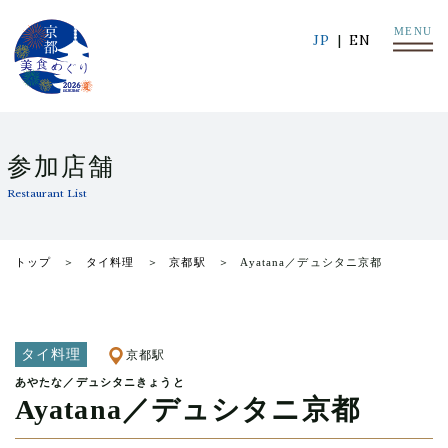
MENU
JP
EN
参加店舗
Restaurant List
トップ
タイ料理
京都駅
Ayatana／デュシタニ京都
タイ料理
京都駅
あやたな／デュシタニきょうと
Ayatana／デュシタニ京都