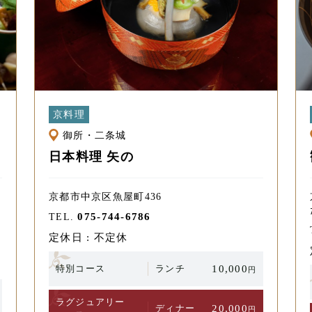
京料理
御所・二条城
日本料理 矢の
京都市中京区魚屋町436
075-744-6786
TEL.
定休日 : 不定休
特別コース
ランチ
10,000
円
ラグジュアリー
ディナー
20,000
円