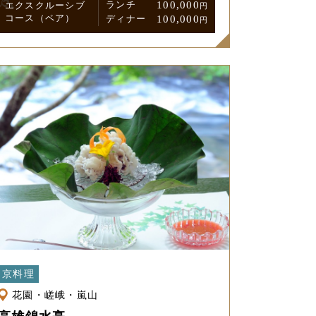
ランチ
100,000
エクスクルーシブ
円
コース
（ペア）
ディナー
100,000
円
京料理
花園・嵯峨・嵐山