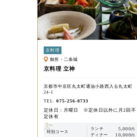
京料理
御所・二条城
京料理 立神
京都市中京区丸太町通油小路西入る丸太町
24-1
075-256-8733
TEL.
定休日 : 月曜日 ※定休日以外に月2回不
定休有
ランチ
5,000
円
特別コース
ディナー
10,000
円