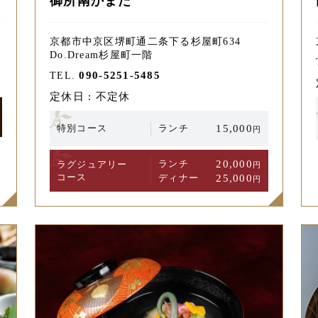
御所南かまた
京都市中京区堺町通二条下る杉屋町634
Do.Dream杉屋町一階
090-5251-5485
TEL.
定休日 : 不定休
特別コース
ランチ
15,000
円
ランチ
20,000
ラグジュアリー
円
コース
ディナー
25,000
円