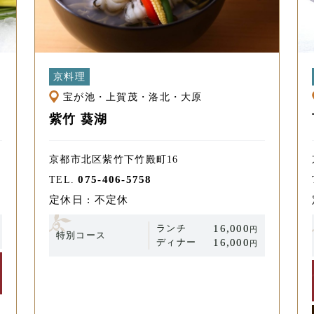
京料理
宝が池・上賀茂・洛北・大原
紫竹 葵湖
京都市北区紫竹下竹殿町16
075-406-5758
TEL.
定休日 : 不定休
ランチ
16,000
円
特別コース
ディナー
16,000
円