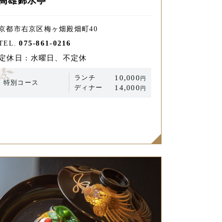
高雄錦水亭
京都市右京区梅ヶ畑殿畑町40
075-861-0216
TEL.
定休日 : 水曜日、不定休
ランチ
10,000
円
特別コース
ディナー
14,000
円