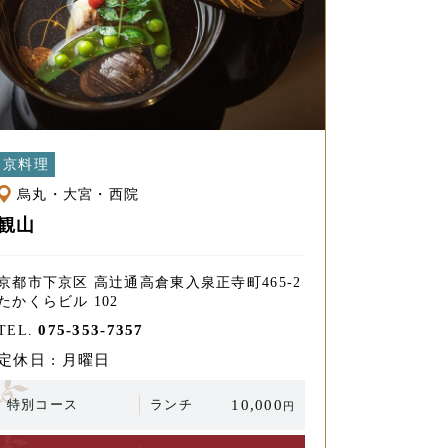
京料理
烏丸・大宮・西院
観山
京都市下京区 高辻通高倉東入泉正寺町465-2
たかくらビル 102
075-353-7357
TEL.
定休日 : 月曜日
特別コース
ランチ
10,000
円