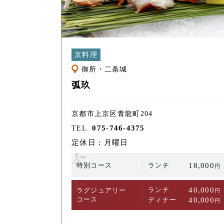
京料理
御所・二条城
弧玖
京都市上京区青龍町204
075-746-4375
TEL.
定休日 : 月曜日
特別コース
ランチ
18,000
円
ランチ
40,000
ラグジュアリー
円
コース
ディナー
40,000
円