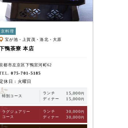
京料理
宝が池・上賀茂・洛北・大原
下鴨茶寮 本店
京都市左京区下鴨宮河町62
075-701-5185
TEL.
定休日 : 火曜日
ランチ
15,000
円
特別コース
ディナー
15,000
円
ランチ
30,000
ラグジュアリー
円
コース
ディナー
30,000
円