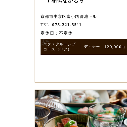
一子相伝なかむら
京都市中京区富小路御池下ル
075-221-5511
TEL.
定休日 : 不定休
エクスクルーシブ
ディナー
120,000
円
コース
（ペア）