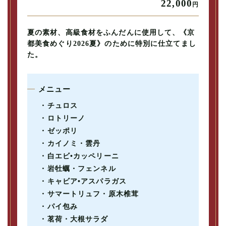
22,000
円
夏の素材、高級食材をふんだんに使用して、《京
都美食めぐり2026夏》のために特別に仕立てまし
た。
メニュー
・チュロス
・ロトリーノ
・ゼッポリ
・カイノミ・雲丹
・白エビ•カッペリーニ
・岩牡蠣・フェンネル
・キャビア•アスパラガス
・サマートリュフ・原木椎茸
・パイ包み
・茗荷・大根サラダ