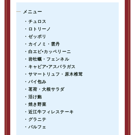
メニュー
・チュロス
・ロトリーノ
・ゼッポリ
・カイノミ・雲丹
・白エビ•カッペリーニ
・岩牡蠣・フェンネル
・キャビア•アスパラガス
・サマートリュフ・原木椎茸
・パイ包み
・茗荷・大根サラダ
・活け鮑
・焼き野菜
・近江牛フィレステーキ
・グラニテ
・パルフェ