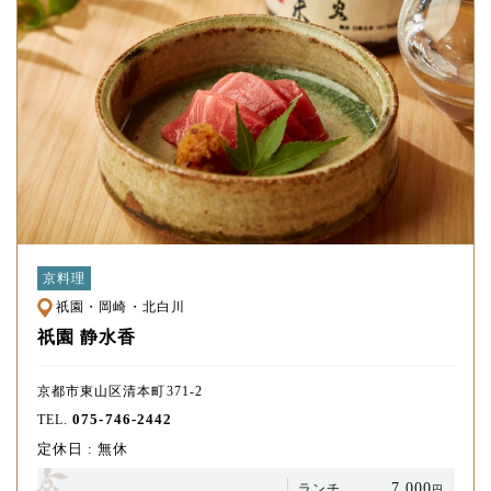
京料理
祇園・岡崎・北白川
祇園 静水香
京都市東山区清本町371-2
075-746-2442
TEL.
定休日 : 無休
7,000
ランチ
円