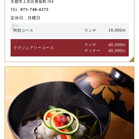
京都市上京区青龍町204
075-746-4375
TEL.
定休日 : 月曜日
18,000
特別コース
ランチ
円
40,000
ランチ
円
ラグジュアリー
コース
40,000
ディナー
円