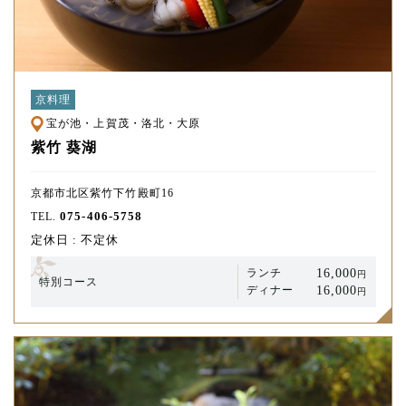
京料理
宝が池・上賀茂・洛北・大原
紫竹 葵湖
京都市北区紫竹下竹殿町16
075-406-5758
TEL.
定休日 : 不定休
16,000
ランチ
円
特別コース
16,000
ディナー
円