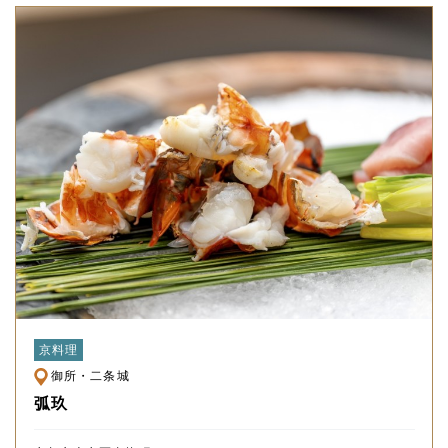
京料理
御所・二条城
弧玖