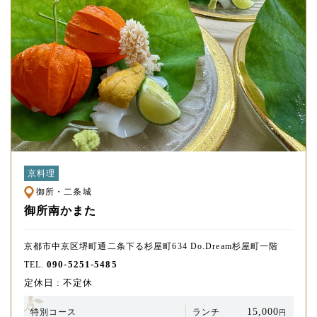
京料理
御所・二条城
御所南かまた
京都市中京区堺町通二条下る杉屋町634 Do.Dream杉屋町一階
090-5251-5485
TEL.
定休日 : 不定休
15,000
特別コース
ランチ
円