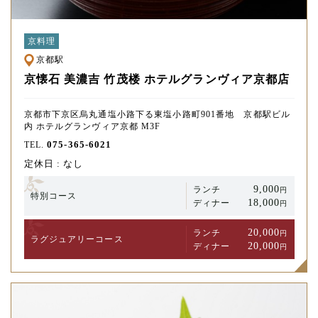
京料理
京都駅
京懐石 美濃吉 竹茂楼 ホテルグランヴィア京都店
京都市下京区烏丸通塩小路下る東塩小路町901番地 京都駅ビル
内 ホテルグランヴィア京都 M3F
075-365-6021
TEL.
定休日 : なし
9,000
ランチ
円
特別コース
18,000
ディナー
円
20,000
ランチ
円
ラグジュアリー
コース
20,000
ディナー
円