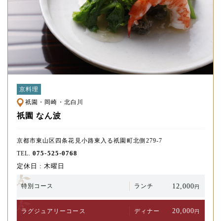
京料理
祇園・岡崎・北白川
祇園 なん波
京都市東山区四条花見小路東入る祇園町北側279-7
075-525-0768
TEL.
定休日 : 木曜日
12,000
特別コース
ランチ
円
20,000
ラグジュアリー
コース
ディナー
円