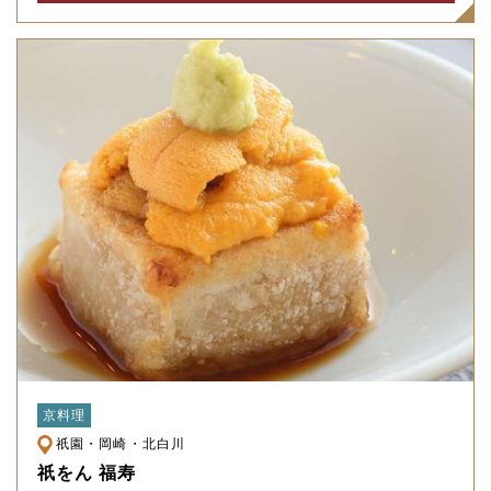
京料理
祇園・岡崎・北白川
祇をん 福寿