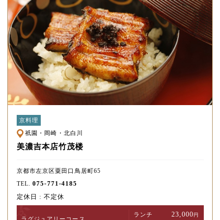
京料理
祇園・岡崎・北白川
美濃吉本店竹茂楼
京都市左京区粟田口鳥居町65
075-771-4185
TEL.
定休日 : 不定休
23,000
ランチ
円
ラグジュアリー
コース