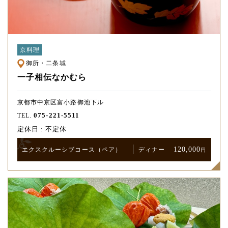
京料理
御所・二条城
一子相伝なかむら
京都市中京区富小路御池下ル
075-221-5511
TEL.
定休日 : 不定休
120,000
エクスクルーシブ
コース
（ペア）
ディナー
円