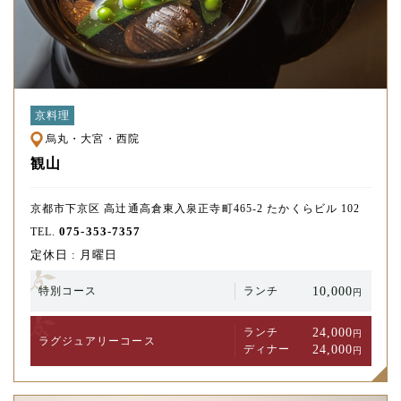
京料理
烏丸・大宮・西院
観山
京都市下京区 高辻通高倉東入泉正寺町465-2 たかくらビル 102
075-353-7357
TEL.
定休日 : 月曜日
10,000
特別コース
ランチ
円
24,000
ランチ
円
ラグジュアリー
コース
24,000
ディナー
円