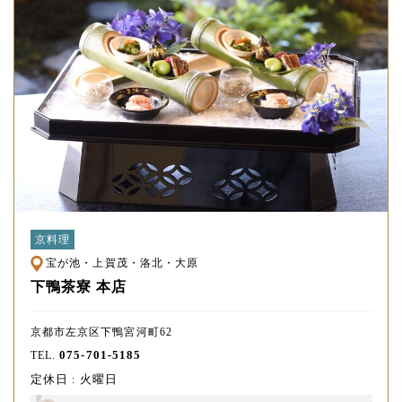
京料理
宝が池・上賀茂・洛北・大原
下鴨茶寮 本店
京都市左京区下鴨宮河町62
075-701-5185
TEL.
定休日 : 火曜日