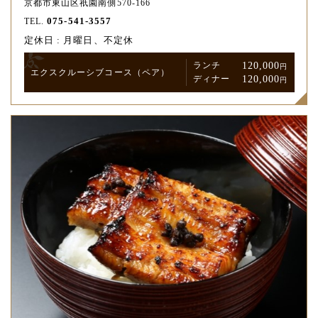
京都市東山区祇園南側570-166
075-541-3557
TEL.
定休日 : 月曜日、不定休
120,000
ランチ
円
エクスクルーシブ
コース
（ペア）
120,000
ディナー
円