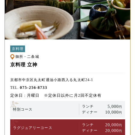
京料理
御所・二条城
京料理 立神
京都市中京区丸太町通油小路西入る丸太町24-1
075-256-8733
TEL.
定休日 : 月曜日 ※定休日以外に月2回不定休有
5,000
ランチ
円
特別コース
10,000
ディナー
円
20,000
ランチ
円
ラグジュアリー
コース
20,000
ディナー
円