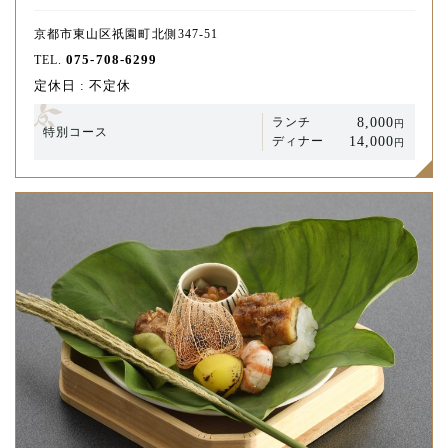
京都市東山区祇園町北側347-51
075-708-6299
TEL.
定休日 : 不定休
8,000
ランチ
円
特別コース
14,000
ディナー
円