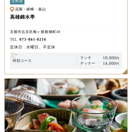
京料理
花園・嵯峨・嵐山
高雄錦水亭
京都市右京区梅ヶ畑殿畑町40
075-861-0216
TEL.
定休日 : 水曜日、不定休
10,000
ランチ
円
特別コース
14,000
ディナー
円