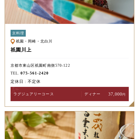
京料理
祇園・岡崎・北白川
祇園川上
京都市東山区祇園町南側570-122
075-561-2420
TEL.
定休日 : 不定休
37,000
ラグジュアリー
コース
ディナー
円