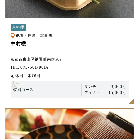
京料理
祇園・岡崎・北白川
中村楼
京都市東山区祇園町南側509
075-561-0016
TEL.
定休日 : 水曜日
9,000
ランチ
円
特別コース
15,000
ディナー
円