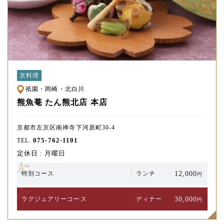
京料理
祇園・岡崎・北白川
熊魚菴 たん熊北店 本店
京都市左京区南禅寺下河原町30-4
075-762-1101
TEL.
定休日 : 月曜日
12,000
特別コース
ランチ
円
30,000
ラグジュアリー
コース
ディナー
円